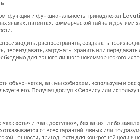
ть
имое, функции и функциональность принадлежат Lov
ых знаках, патентах, коммерческой тайне и другими 
ости.
оспроизводить, распространять, создавать производн
ь, переиздавать, загружать, хранить или передават
необходимо для вашего личного некоммерческого исп
и объясняется, как мы собираем, используем и рас
льзуете его. Получая доступ к Сервису или используя
«как есть» и «как доступно», без каких-либо заявле
 отказывается от всех гарантий, явных или подразу
кой ценности, пригодности для конкретной цели и н