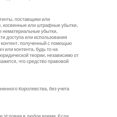
агенты, поставщики или
е, косвенные или штрафные убытки,
ие нематериальные убытки,
сти доступа или использования
ой контент, полученный с помощью
 или контента, будь то на
 юридической теории, независимо от
кажется, что средство правовой
ненного Королевства, без учета
ие Условия в любое время. Если