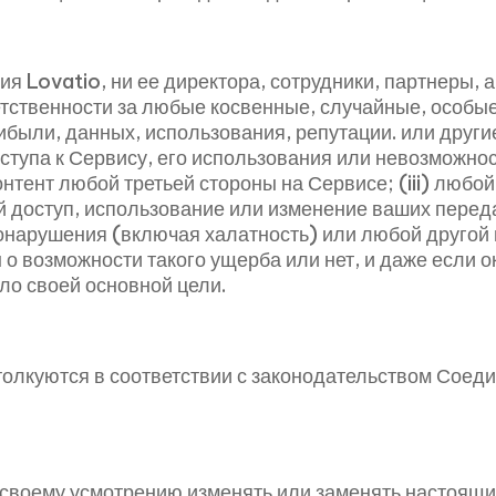
ия Lovatio, ни ее директора, сотрудники, партнеры, 
тственности за любые косвенные, случайные, особы
ибыли, данных, использования, репутации. или друг
оступа к Сервису, его использования или невозможно
онтент любой третьей стороны на Сервисе; (iii) люб
 доступ, использование или изменение ваших передач
вонарушения (включая халатность) или любой другой
о возможности такого ущерба или нет, и даже если о
ло своей основной цели.
олкуются в соответствии с законодательством Соеди
о своему усмотрению изменять или заменять настоящ