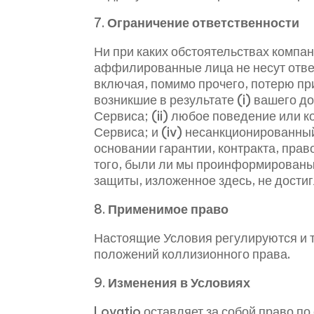
7.
Ограничение ответственности
Ни при каких обстоятельствах компан
аффилированные лица не несут отве
включая, помимо прочего, потерю пр
возникшие в результате (i) вашего д
Сервиса; (ii) любое поведение или к
Сервиса; и (iv) несанкционированный
основании гарантии, контракта, пра
того, были ли мы проинформированы 
защиты, изложенное здесь, не достиг
8.
Применимое право
Настоящие Условия регулируются и т
положений коллизионного права.
9.
Изменения в Условиях
Lovatio оставляет за собой право п