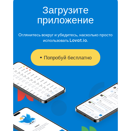
Загрузите
приложение
Оглянитесь вокруг и убедитесь, насколько просто
использовать Lovat.io.
Попробуй бесплатно