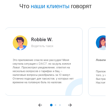
Что
наши клиенты
говорят
Robbie W.
Водитель такси
Это приложение спасло мне рассудок! Меня
Ловатио: 
смутила ситуация с DAC7, но за руль взялся
Ловат. Просмотрел уведомление, ответил на
несколько вопросов о тарифах и бац —
Приложение
налоговые вопросы разобрались за 10 минут.
того, у них
Отлично подходит для таксистов, у которых нет
быстрая, д
времени на головную боль по налогам.
Настоятель