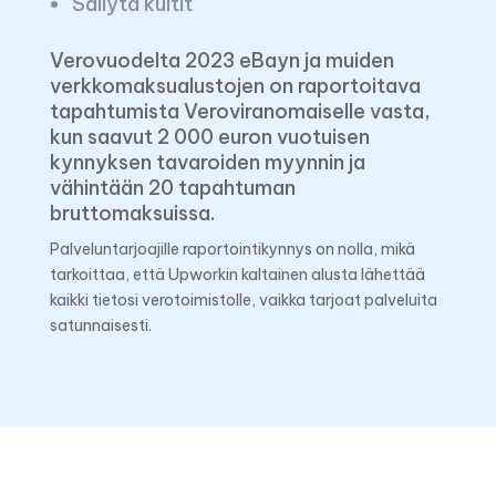
Vastaa 10 kysymykseen kuluistasi
Säilytä kuitit
Verovuodelta 2023 eBayn ja muiden
verkkomaksualustojen on raportoitava
tapahtumista Veroviranomaiselle vasta,
kun saavut 2 000 euron vuotuisen
kynnyksen tavaroiden myynnin ja
vähintään 20 tapahtuman
bruttomaksuissa.
Palveluntarjoajille raportointikynnys on nolla, mikä
tarkoittaa, että Upworkin kaltainen alusta lähettää
kaikki tietosi verotoimistolle, vaikka tarjoat palveluita
satunnaisesti.