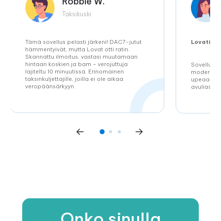
Robbie W.
Taksikuski
Tämä sovellus pelasti järkeni! DAC7-jutut
Lovatio: 
hämmentyivät, mutta Lovat otti ratin.
Skannattu ilmoitus, vastasi muutamaan
hintaan koskien ja bam – verojuttuja
Sovellus o
lajiteltu 10 minuutissa. Erinomainen
moderni. L
taksinkuljettajille, joilla ei ole aikaa
upeaa – no
veropäänsärkyyn.
avuliasta. 