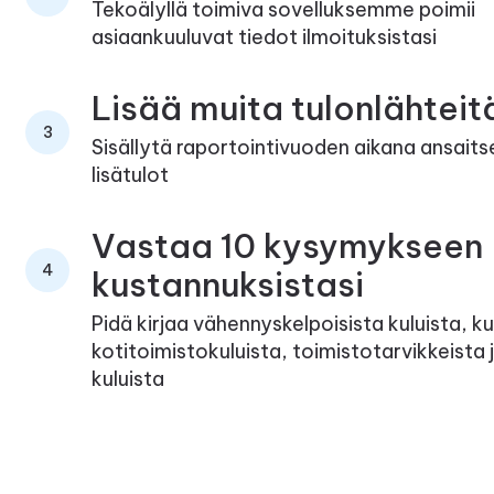
Tekoälyllä toimiva sovelluksemme poimii
asiaankuuluvat tiedot ilmoituksistasi
Lisää muita tulonlähteit
3
Sisällytä raportointivuoden aikana ansait
lisätulot
Vastaa 10 kysymykseen
4
kustannuksistasi
Pidä kirjaa vähennyskelpoisista kuluista, k
kotitoimistokuluista, toimistotarvikkeista 
kuluista