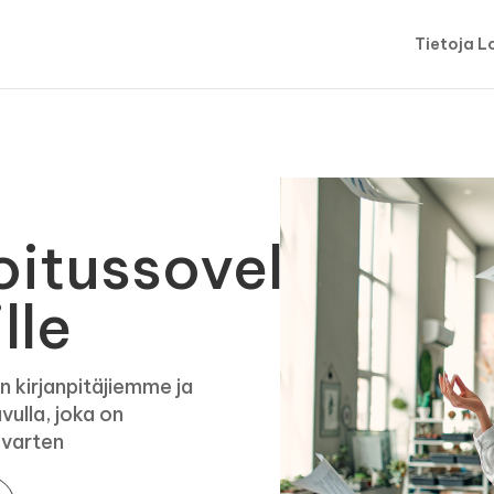
Tietoja L
oitussovellus
lle
n kirjanpitäjiemme ja
vulla, joka on
a varten