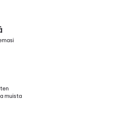
ä
semasi
uten
ja muista