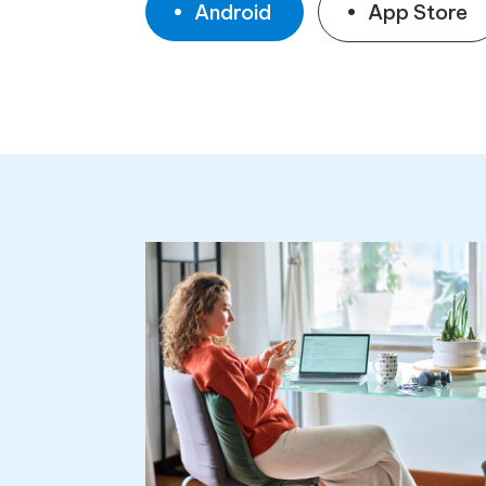
Android
App Store