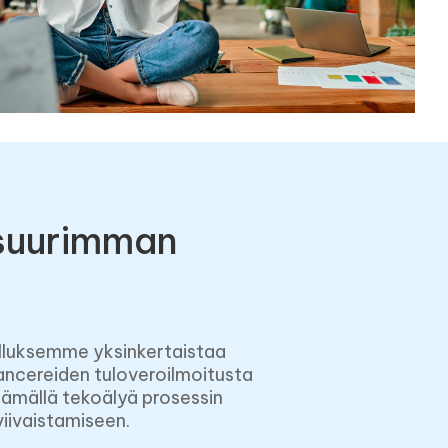
suurimman
lluksemme yksinkertaistaa
ancereiden tuloveroilmoitusta
ämällä tekoälyä prosessin
viivaistamiseen.