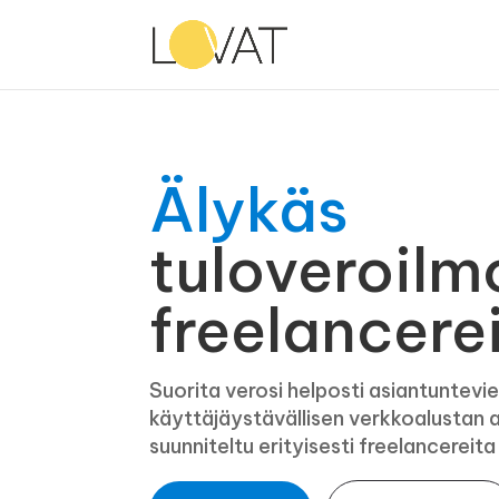
Älykäs
tuloveroilm
freelancerei
Suorita verosi helposti asiantuntevie
käyttäjäystävällisen verkkoalustan a
suunniteltu erityisesti freelancereit