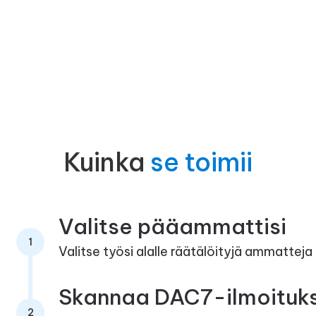
Kuinka
se toimii
Valitse pääammattisi
1
Valitse työsi alalle räätälöityjä ammatteja
Skannaa DAC7-ilmoituks
2