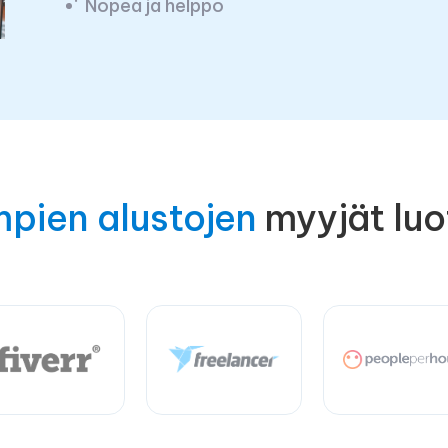
Nopea ja helppo
mpien alustojen
myyjät luo