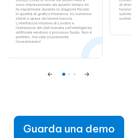
Utilizzo Lovat.io ormai da alcuni mesi e
Lovatio mi
sono impressionato da quanto tempo mi
di stress d
fa risparmiare durante la stagione fiscale.
funzionali
In qualità di grafico freelance, ho numerosi
sull’intell
clienti e spese da tenere traccia.
svolta!
L’interfaccia intuitiva di Lovatio e
l’estrazione dei dati basata sull’intelligenza
artificiale rendono il processo fluido. Non è
perfetto, ma vale sicuramente
l’investimento!
Guarda una demo