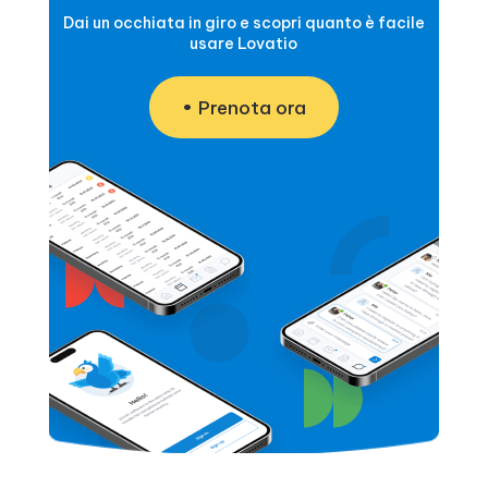
Dai un occhiata in giro e scopri quanto è facile
usare Lovatio
Prenota ora