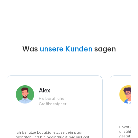
Was
unsere Kunden
sagen
Alex
Freiberuflicher
Grafikdesigner
Lovatio ha
unzählige 
Ich benutze Lovat.io jetzt seit ein paar
gestützte 
Monaten und bin beeindruckt, wie viel Zeit