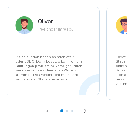
Oliver
Freelancer im Web3
Meine Kunden bezahlen mich oft in ETH
Lovat.io n
oder USDC. Dank Lovat.io kann ich alle
Steuerbuch
Quittungen problemlos verfolgen, auch
aktiv mit 
wenn sie aus verschiedenen Wallets
Börsen un
stammen. Das vereinfacht meine Arbeit
Transaktio
während der Steuersaison wirklich.
muss ich d
zusammenfa