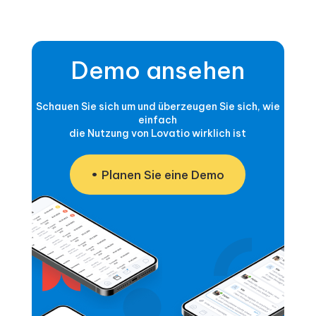
Demo ansehen
Schauen Sie sich um und überzeugen Sie sich, wie
einfach
die Nutzung von Lovatio wirklich ist
Planen Sie eine Demo