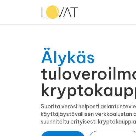
Älykäs
tuloveroilm
kryptokaupp
Suorita verosi helposti asiantuntevie
käyttäjäystävällisen verkkoalustan a
suunniteltu erityisesti kryptokauppiai