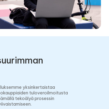
suurimman
lluksemme yksinkertaistaa
okauppiaiden tuloveroilmoitusta
ämällä tekoälyä prosessin
viivaistamiseen.