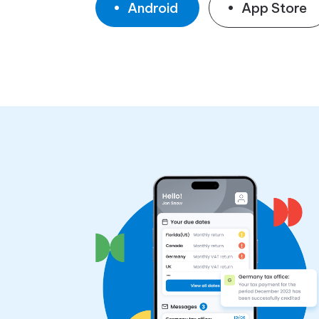
Android
App Store