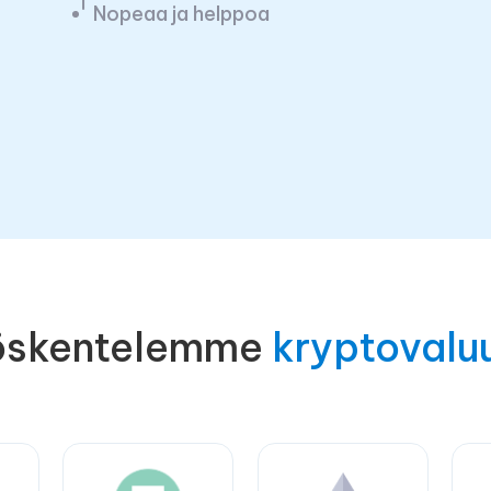
Nopeaa ja helppoa
öskentelemme
kryptovalu