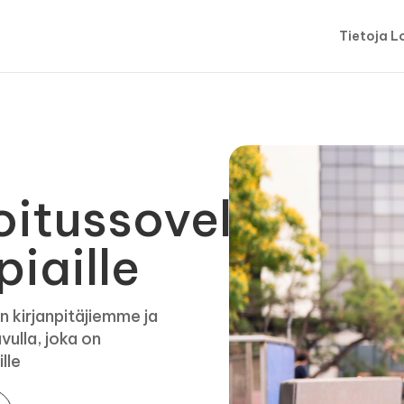
Tietoja L
oitussovellus
iaille
n kirjanpitäjiemme ja
vulla, joka on
lle