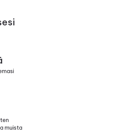
esi
ä
semasi
uten
ja muista