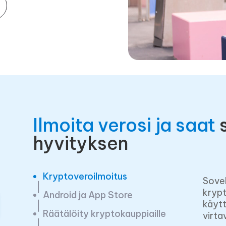
Ilmoita verosi ja saat
hyvityksen
Kryptoveroilmoitus
Sove
krypt
Android ja App Store
käytt
Räätälöity kryptokauppiaille
virta