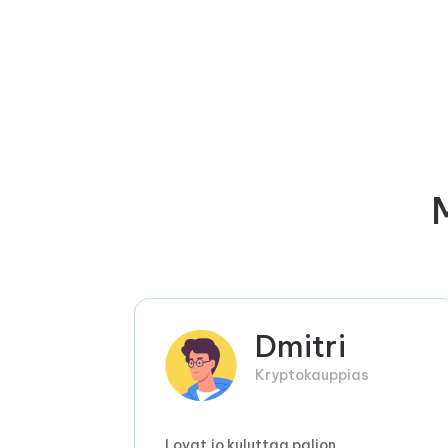
Dmitri
Kryptokauppias
Lovat.io kuluttaa paljon