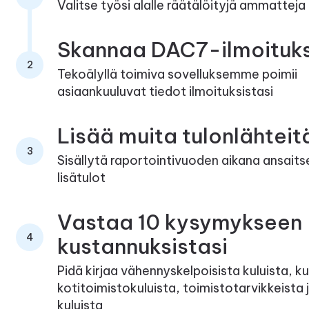
Valitse työsi alalle räätälöityjä ammatteja
Skannaa DAC7-ilmoituks
2
Tekoälyllä toimiva sovelluksemme poimii
asiaankuuluvat tiedot ilmoituksistasi
Lisää muita tulonlähteit
3
Sisällytä raportointivuoden aikana ansait
lisätulot
Vastaa 10 kysymykseen
4
kustannuksistasi
Pidä kirjaa vähennyskelpoisista kuluista, k
kotitoimistokuluista, toimistotarvikkeista 
kuluista