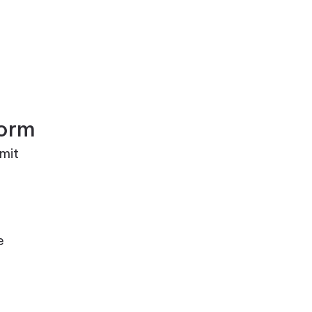
form
 mit
e