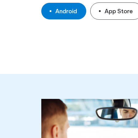
Android
App Store