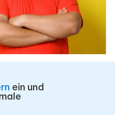
ern
ein und
imale