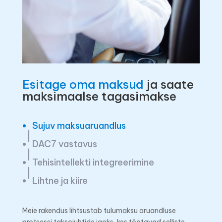
Esitage oma maksud
ja saate
maksimaalse tagasimakse
Sujuv maksuaruandlus
DAC7 vastavus
Tehisintellekti integreerimine
Lihtne ja kiire
Meie rakendus lihtsustab tulumaksu aruandluse