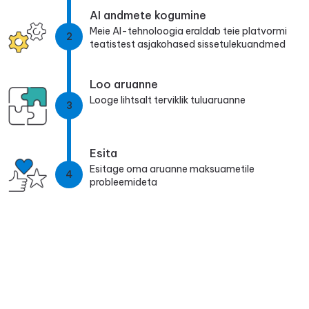
AI andmete kogumine
Meie AI-tehnoloogia eraldab teie platvormi
2
teatistest asjakohased sissetulekuandmed
Loo aruanne
Looge lihtsalt terviklik tuluaruanne
3
Esita
Esitage oma aruanne maksuametile
4
probleemideta