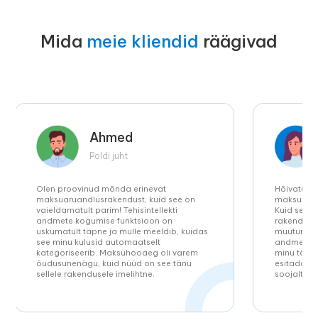
Mida
meie kliendid
räägivad
Ahmed
Poldi juht
Olen proovinud mõnda erinevat
Hõivatud U
maksuaruandlusrakendust, kuid see on
maksuarua
vaieldamatult parim! Tehisintellekti
Kuid selle
andmete kogumise funktsioon on
rakendust
uskumatult täpne ja mulle meeldib, kuidas
muutunud p
see minu kulusid automaatselt
andmete k
kategoriseerib. Maksuhooaeg oli varem
minu töötu
õudusunenägu, kuid nüüd on see tänu
esitada o
sellele rakendusele imelihtne.
soojalt!