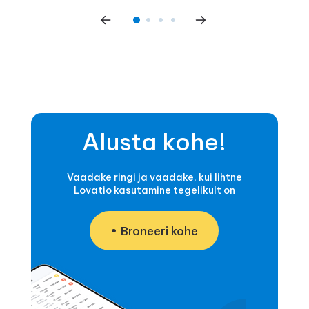
Alusta kohe!
Vaadake ringi ja vaadake, kui lihtne
Lovatio kasutamine tegelikult on
Broneeri kohe