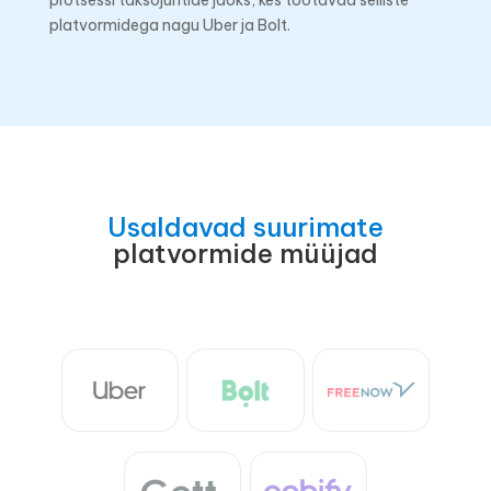
protsessi taksojuhtide jaoks, kes töötavad selliste
platvormidega nagu Uber ja Bolt.
Usaldavad suurimate
platvormide müüjad