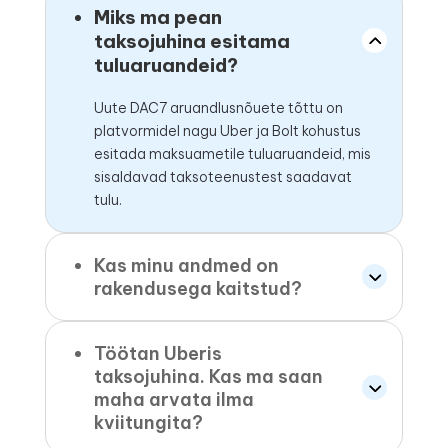
Miks ma pean
taksojuhina esitama
tuluaruandeid?
Uute DAC7 aruandlusnõuete tõttu on
platvormidel nagu Uber ja Bolt kohustus
esitada maksuametile tuluaruandeid, mis
sisaldavad taksoteenustest saadavat
tulu.
Kas minu andmed on
rakendusega kaitstud?
Töötan Uberis
taksojuhina. Kas ma saan
maha arvata ilma
kviitungita?