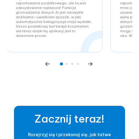
raportowania podatkowego, ale ta jest
raportowa
zdecydowanie najlepsza! Funkcja
mnie o bó
gromadzenia danych AI jest niezwykle
używać tej
dokładna i uwielbiam sposób, w jaki
wiele pro
automatycznie kategoryzuje moje wydatki.
danych AI
Sezon podatkowy był kiedyś koszmarem,
godziny p
ale teraz dzięki tej aplikacji jest to
mogę gene
dziecinnie proste.
oka. Wyso
Zacznij teraz!
Rozejrzyj się i przekonaj się, jak łatwe