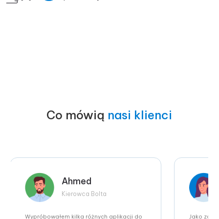
Co mówią
nasi klienci
Ahmed
Kierowca Bolta
Wypróbowałem kilka różnych aplikacji do
Jako zapr