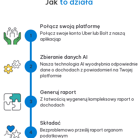
Jak
to działa
Połącz swoją platformę
Połącz swoje konto Uber lub Bolt z naszą
1
aplikacjąp
Zbieranie danych AI
Nasza technologia AI wyodrębnia odpowiednie
2
dane o dochodach z powiadomień na Twojej
platformie
Generuj raport
Z łatwością wygeneruj kompleksowy raport o
3
dochodach
Składać
Bezproblemowo prześlij raport organom
4
podatkowym