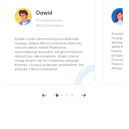
Dawid
Przedsiębiorca
WooCommerce
Zarządzan
mojego bi
Dzięki Lovat administracja podatkowa
wyzwaniem,
mojego sklepu WooCommerce stała się
wiele łatw
niesamowicie łatwa! Platforma
funkcji z
automatyzuje wszystko, od gromadzenia
przygotowy
danych po raportowanie, dzięki czemu
Oszczędza 
mogę skupić się na rozwijaniu swojego
Polecam 
biznesu. Gorąco polecam ją każdemu, kto
Amazon!
pracuje z WooCommerce!