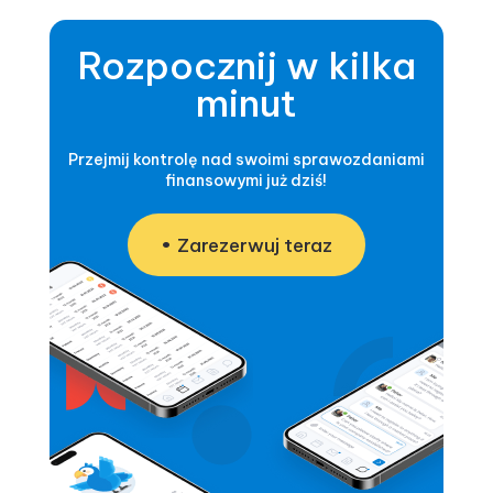
Rozpocznij w kilka
minut
Przejmij kontrolę nad swoimi sprawozdaniami
finansowymi już dziś!
Zarezerwuj teraz