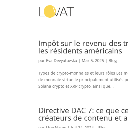
Impôt sur le revenu des 
les résidents américains
par
Eva Devyatovska
|
Mar 5, 2025
|
Blog
Types de crypto-monnaies et leurs rôles Les m
de monnaie virtuelle principalement utilisés p
Solana crypto et XRP crypto, ainsi que...
Directive DAC 7: ce que ce
créateurs de contenu et a
par
UserName
|
Juil 24, 2024
|
Blog