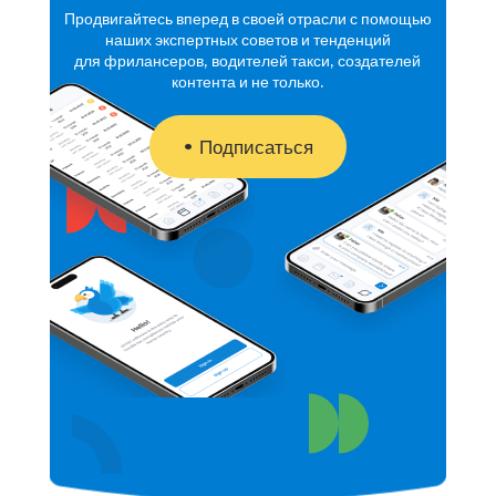
Продвигайтесь вперед в своей отрасли с помощью
наших экспертных советов и тенденций
для фрилансеров, водителей такси, создателей
контента и не только.
Подписаться