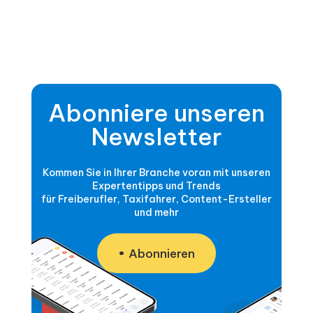
Abonniere unseren
Newsletter
Kommen Sie in Ihrer Branche voran mit unseren
Expertentipps und Trends
für Freiberufler, Taxifahrer, Content-Ersteller
und mehr
Abonnieren