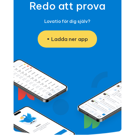
Redo att prova
Lovatio för dig själv?
Ladda ner app