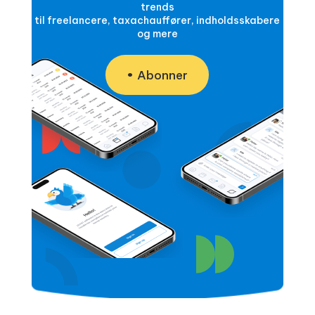
trends
til freelancere, taxachauffører, indholdsskabere
og mere
Abonner