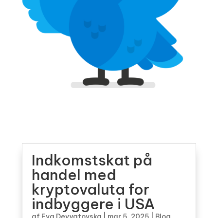
Indkomstskat på
handel med
kryptovaluta for
indbyggere i USA
af
Eva Devyatovska
|
mar 5, 2025
|
Blog