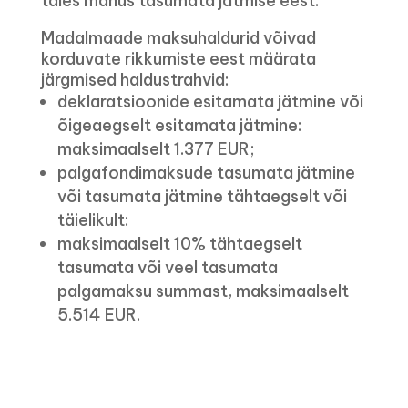
täies mahus tasumata jätmise eest.
Madalmaade maksuhaldurid võivad
korduvate rikkumiste eest määrata
järgmised haldustrahvid:
deklaratsioonide esitamata jätmine või
õigeaegselt esitamata jätmine:
maksimaalselt 1.377 EUR;
palgafondimaksude tasumata jätmine
või tasumata jätmine tähtaegselt või
täielikult:
maksimaalselt 10% tähtaegselt
tasumata või veel tasumata
palgamaksu summast, maksimaalselt
5.514 EUR.