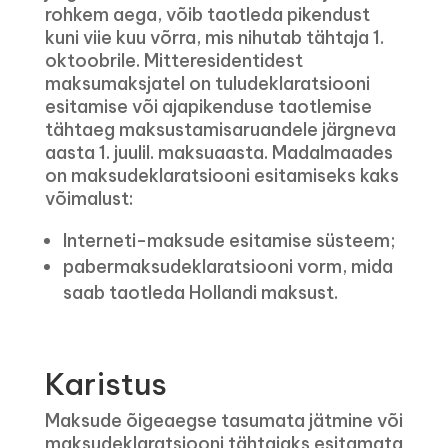
rohkem aega, võib taotleda pikendust
kuni viie kuu võrra, mis nihutab tähtaja 1.
oktoobrile. Mitteresidentidest
maksumaksjatel on tuludeklaratsiooni
esitamise või ajapikenduse taotlemise
tähtaeg maksustamisaruandele järgneva
aasta 1. juulil. maksuaasta. Madalmaades
on maksudeklaratsiooni esitamiseks kaks
võimalust:
Interneti-maksude esitamise süsteem;
pabermaksudeklaratsiooni vorm, mida
saab taotleda Hollandi maksust.
Karistus
Maksude õigeaegse tasumata jätmine või
maksudeklaratsiooni tähtajaks esitamata