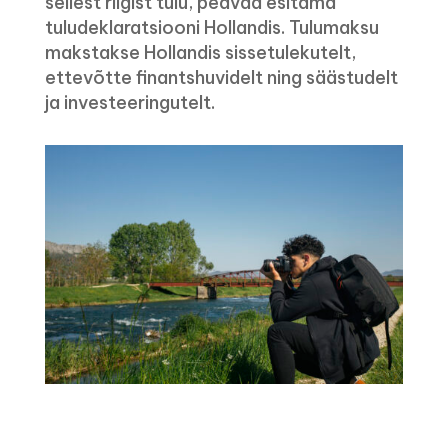
sellest riigist tulu, peavad esitama
tuludeklaratsiooni Hollandis. Tulumaksu
makstakse Hollandis sissetulekutelt,
ettevõtte finantshuvidelt ning säästudelt
ja investeeringutelt.