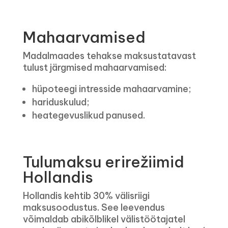
Mahaarvamised
Madalmaades tehakse maksustatavast
tulust järgmised mahaarvamised:
hüpoteegi intresside mahaarvamine;
hariduskulud;
heategevuslikud panused.
Tulumaksu erirežiimid
Hollandis
Hollandis kehtib 30% välisriigi
maksusoodustus. See leevendus
võimaldab abikõlblikel välistöötajatel