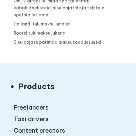
DAC 7 direktiiv: mida see tähendab
vabakutselistele, sisuloojatele ja teistele
spetsialistidele
Hollandi tulumaksu juhend
Rootsi tulumaksu juhend
Sisuloojate parimad maksusoodustused
Products
Freelancers
Taxi drivers
Content creators