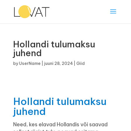
Hollandi tulumaksu
juhend
by
UserName
|
juuni 28, 2024
|
Giid
Hollandi tulumaksu
juhend
Need, kes elavad Hollandis või saavad