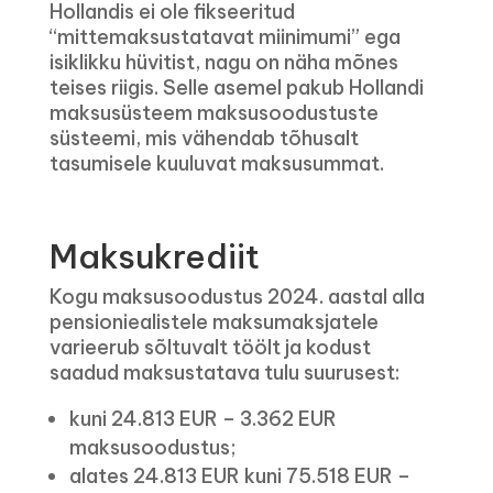
Hollandis ei ole fikseeritud
“mittemaksustatavat miinimumi” ega
isiklikku hüvitist, nagu on näha mõnes
teises riigis. Selle asemel pakub Hollandi
maksusüsteem maksusoodustuste
süsteemi, mis vähendab tõhusalt
tasumisele kuuluvat maksusummat.
Maksukrediit
Kogu maksusoodustus 2024. aastal alla
pensioniealistele maksumaksjatele
varieerub sõltuvalt töölt ja kodust
saadud maksustatava tulu suurusest:
kuni 24.813 EUR – 3.362 EUR
maksusoodustus;
alates 24.813 EUR kuni 75.518 EUR –