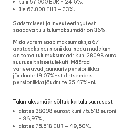
kuni 67.000 EUR – 24,5%;
üle 67.000 EUR – 33%.
Säästmisest ja investeeringutest
saadava tulu tulumaksumäär on 36%.
Mida varem saab maksumaksja 67-
aastaseks pensioniikka, seda madalam
on tema tulumaksumäär kuni 38098 euro
suuruselt sissetulekult. Määrad
varieeruvad jaanuaris pensioniikka
jõudnute 19,07%-st detsembris
pensioniikka jõudnute 35,47%-ni.
Tulumaksumäär sõltub ka tulu suurusest:
alates 38098 eurost kuni 75.518 euroni
– 36,97%;
alates 75.518 EUR – 49,50%.