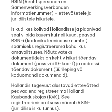
RSIN
(Rechtspersonen en
Samenwerkingsverbanden
Informatienummer) – ettevõtetele ja
juriidilistele isikutele.
Isikud, kes kolivad Hollandisse ja plaanivad
seal viibida kauem kui neli kuud, peavad
BSN-i (kodanikuteeninduse numbri)
saamiseks registreeruma kohalikus
omavalitsuses. Nõutavateks
dokumentideks on kehtiv isikut tõendav
dokument (pass või ID-kaart) ja aadressi
tõendav dokument (üürileping või
koduomandi dokumendid).
Hollandis tegevust alustavad ettevõtted
peavad end registreerima Hollandi
Kaubanduskojas (KvK). See
registreerimisprotsess määrab RSIN-i
(juriidilise isiku tunnus).