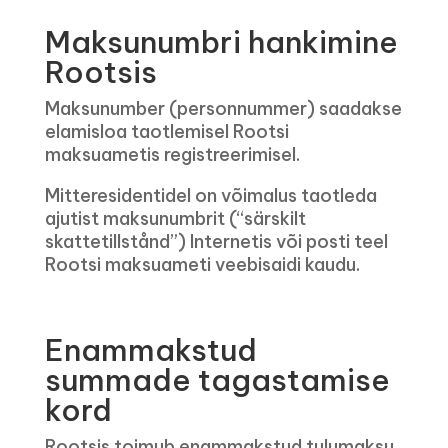
Maksunumbri hankimine
Rootsis
Maksunumber (personnummer) saadakse
elamisloa taotlemisel Rootsi
maksuametis registreerimisel.
Mitteresidentidel on võimalus taotleda
ajutist maksunumbrit (“särskilt
skattetillstånd”) Internetis või posti teel
Rootsi maksuameti veebisaidi kaudu.
Enammakstud
summade tagastamise
kord
Rootsis toimub enammakstud tulumaksu