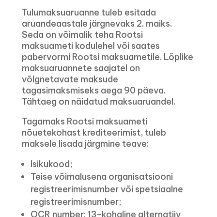
Tulumaksuaruanne tuleb esitada
aruandeaastale järgnevaks 2. maiks.
Seda on võimalik teha Rootsi
maksuameti kodulehel või saates
pabervormi Rootsi maksuametile. Lõplike
maksuaruannete saajatel on
võlgnetavate maksude
tagasimaksmiseks aega 90 päeva.
Tähtaeg on näidatud maksuaruandel.
Tagamaks Rootsi maksuameti
nõuetekohast krediteerimist, tuleb
maksele lisada järgmine teave:
Isikukood;
Teise võimalusena organisatsiooni
registreerimisnumber või spetsiaalne
registreerimisnumber;
OCR number: 13-kohaline alternatiiv