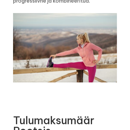
progressiivne ja kombineeritud.
Tulumaksumäär