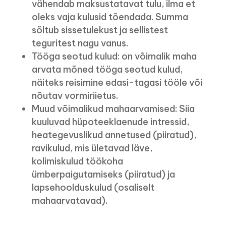
vähendab maksustatavat tulu, ilma et
oleks vaja kulusid tõendada. Summa
sõltub sissetulekust ja sellistest
teguritest nagu vanus.
Tööga seotud kulud: on võimalik maha
arvata mõned tööga seotud kulud,
näiteks reisimine edasi-tagasi tööle või
nõutav vormiriietus.
Muud võimalikud mahaarvamised: Siia
kuuluvad hüpoteeklaenude intressid,
heategevuslikud annetused (piiratud),
ravikulud, mis ületavad läve,
kolimiskulud töökoha
ümberpaigutamiseks (piiratud) ja
lapsehoolduskulud (osaliselt
mahaarvatavad).