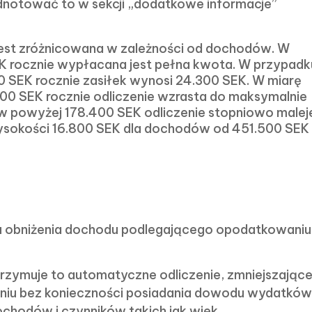
odnotować to w sekcji „dodatkowe informacje”
st zróżnicowana w zależności od dochodów. W
 rocznie wypłacana jest pełna kwota. W przypadk
SEK rocznie zasiłek wynosi 24.300 SEK. W miarę
0 SEK rocznie odliczenie wzrasta do maksymalnie
 powyżej 178.400 SEK odliczenie stopniowo malej
wysokości 16.800 SEK dla dochodów od 451.500 SEK
lu obniżenia dochodu podlegającego opodatkowaniu
rzymuje to automatyczne odliczenie, zmniejszając
iu bez konieczności posiadania dowodu wydatków
ochodów i czynników takich jak wiek.