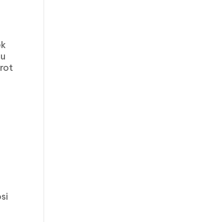
ek
iu
rot
si