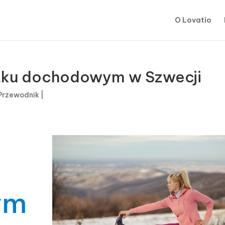
O Lovatio
tku dochodowym w Szwecji
Przewodnik
|
ym