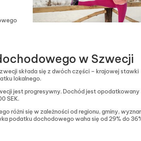
owego
dochodowego w Szwecji
cji składa się z dwóch części – krajowej stawki
tku lokalnego.
cji jest progresywny. Dochód jest opodatkowany
00 SEK.
 różni się w zależności od regionu, gminy, wyznan
wka podatku dochodowego waha się od 29% do 36