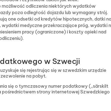
je możliwość odliczenia niektórych wydatków
ojazdy poza odległość dojazdu lub wymagany strój.
mują one odsetki od kredytów hipotecznych, datki n
, wydatki medyczne przekraczające próg, wydatki 
esieniem pracy (ograniczone) i koszty opieki nad
dliczeniu).
odatkowego w Szwecji
yskuje się rejestrując się w szwedzkim urzędzie
 zezwolenie na pobyt.
ania się o tymczasowy numer podatkowy („särskilt
ą za pośrednictwem strony internetowej Szwedzkiego