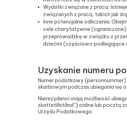
Wydatki związane z pracą: Istnie
związanych z pracą, takich jak d
Inne potencjalne odliczenia: Obej
cele charytatywne (ograniczone)
przeprowadzkę w związku z przeni
dziećmi (częściowo podlegające o
Uzyskanie numeru p
Numer podatkowy (personnummer) uz
skarbowym podczas ubiegania się o
Nierezydenci mają możliwość ubieg
skattetillstånd”) online lub poczt
Urzędu Podatkowego.