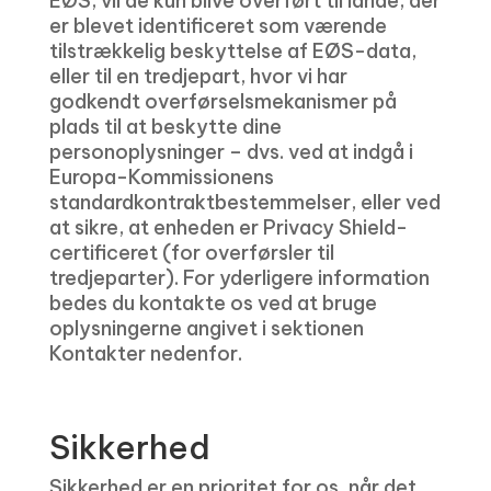
EØS, vil de kun blive overført til lande, der
er blevet identificeret som værende
tilstrækkelig beskyttelse af EØS-data,
eller til en tredjepart, hvor vi har
godkendt overførselsmekanismer på
plads til at beskytte dine
personoplysninger – dvs. ved at indgå i
Europa-Kommissionens
standardkontraktbestemmelser, eller ved
at sikre, at enheden er Privacy Shield-
certificeret (for overførsler til
tredjeparter). For yderligere information
bedes du kontakte os ved at bruge
oplysningerne angivet i sektionen
Kontakter nedenfor.
Sikkerhed
Sikkerhed er en prioritet for os, når det