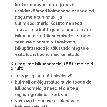
kättesaadavad materjalid või
usaldusväärsed kolmandad osapooled,
nagu meie turundus- ja
uurimispartnerid. Kasutame seda
teavet teie kohta juba olemasolevate
isikuandmete täiendamiseks, et oma
teenuseid paremini teavitada,
isikupärastada ja täiustada ning teie
esitatud isikuandmeid kinnitada.
Kui kogume isikuandmeid, töötleme neid
ainult:
teiega lepingu täitmiseks või
kui meil on õigustatud huvid töödelda
isikuandmeid ja need ei ole teie
õigustega ülimuslikud, või
vastavalt seadusest tulenevale
kohustusele või