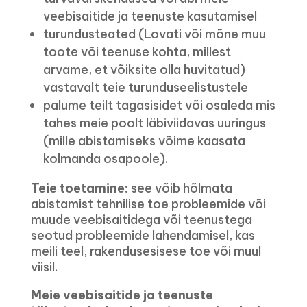
veebisaitide ja teenuste kasutamisel
turundusteated (Lovati või mõne muu
toote või teenuse kohta, millest
arvame, et võiksite olla huvitatud)
vastavalt teie turunduseelistustele
palume teilt tagasisidet või osaleda mis
tahes meie poolt läbiviidavas uuringus
(mille abistamiseks võime kaasata
kolmanda osapoole).
Teie toetamine:
see võib hõlmata
abistamist tehnilise toe probleemide või
muude veebisaitidega või teenustega
seotud probleemide lahendamisel, kas
meili teel, rakendusesisese toe või muul
viisil.
Meie veebisaitide ja teenuste