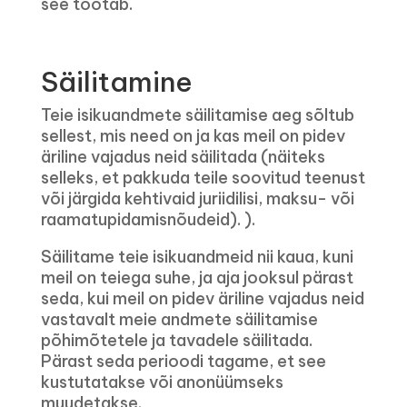
see töötab.
Säilitamine
Teie isikuandmete säilitamise aeg sõltub
sellest, mis need on ja kas meil on pidev
äriline vajadus neid säilitada (näiteks
selleks, et pakkuda teile soovitud teenust
või järgida kehtivaid juriidilisi, maksu- või
raamatupidamisnõudeid). ).
Säilitame teie isikuandmeid nii kaua, kuni
meil on teiega suhe, ja aja jooksul pärast
seda, kui meil on pidev äriline vajadus neid
vastavalt meie andmete säilitamise
põhimõtetele ja tavadele säilitada.
Pärast seda perioodi tagame, et see
kustutatakse või anonüümseks
muudetakse.