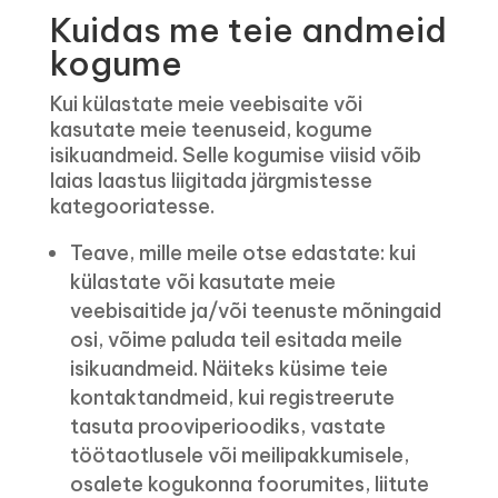
Kuidas me teie andmeid
kogume
Kui külastate meie veebisaite või
kasutate meie teenuseid, kogume
isikuandmeid. Selle kogumise viisid võib
laias laastus liigitada järgmistesse
kategooriatesse.
Teave, mille meile otse edastate: kui
külastate või kasutate meie
veebisaitide ja/või teenuste mõningaid
osi, võime paluda teil esitada meile
isikuandmeid. Näiteks küsime teie
kontaktandmeid, kui registreerute
tasuta prooviperioodiks, vastate
töötaotlusele või meilipakkumisele,
osalete kogukonna foorumites, liitute