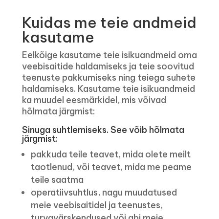
Kuidas me teie andmeid
kasutame
Eelkõige kasutame teie isikuandmeid oma
veebisaitide haldamiseks ja teie soovitud
teenuste pakkumiseks ning teiega suhete
haldamiseks. Kasutame teie isikuandmeid
ka muudel eesmärkidel, mis võivad
hõlmata järgmist:
Sinuga suhtlemiseks. See võib hõlmata
järgmist:
pakkuda teile teavet, mida olete meilt
taotlenud, või teavet, mida me peame
teile saatma
operatiivsuhtlus, nagu muudatused
meie veebisaitidel ja teenustes,
turvavärskendused või abi meie