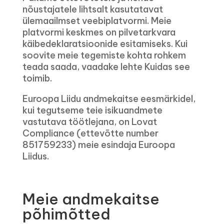
nõustajatele lihtsalt kasutatavat
ülemaailmset veebiplatvormi. Meie
platvormi keskmes on pilvetarkvara
käibedeklaratsioonide esitamiseks. Kui
soovite meie tegemiste kohta rohkem
teada saada, vaadake lehte Kuidas see
toimib.
Euroopa Liidu andmekaitse eesmärkidel,
kui tegutseme teie isikuandmete
vastutava töötlejana, on Lovat
Compliance (ettevõtte number
851759233) meie esindaja Euroopa
Liidus.
Meie andmekaitse
põhimõtted