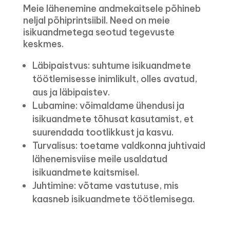
Meie lähenemine andmekaitsele põhineb
neljal põhiprintsiibil. Need on meie
isikuandmetega seotud tegevuste
keskmes.
Läbipaistvus: suhtume isikuandmete
töötlemisesse inimlikult, olles avatud,
aus ja läbipaistev.
Lubamine: võimaldame ühendusi ja
isikuandmete tõhusat kasutamist, et
suurendada tootlikkust ja kasvu.
Turvalisus: toetame valdkonna juhtivaid
lähenemisviise meile usaldatud
isikuandmete kaitsmisel.
Juhtimine: võtame vastutuse, mis
kaasneb isikuandmete töötlemisega.