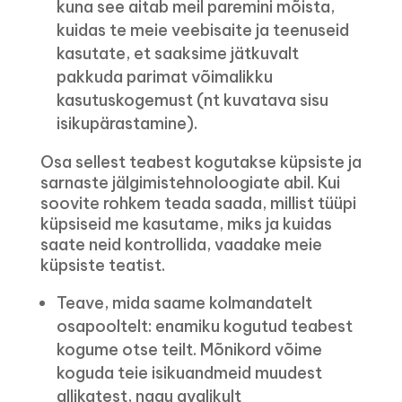
kuna see aitab meil paremini mõista,
kuidas te meie veebisaite ja teenuseid
kasutate, et saaksime jätkuvalt
pakkuda parimat võimalikku
kasutuskogemust (nt kuvatava sisu
isikupärastamine).
Osa sellest teabest kogutakse küpsiste ja
sarnaste jälgimistehnoloogiate abil. Kui
soovite rohkem teada saada, millist tüüpi
küpsiseid me kasutame, miks ja kuidas
saate neid kontrollida, vaadake meie
küpsiste teatist.
Teave, mida saame kolmandatelt
osapooltelt: enamiku kogutud teabest
kogume otse teilt. Mõnikord võime
koguda teie isikuandmeid muudest
allikatest, nagu avalikult