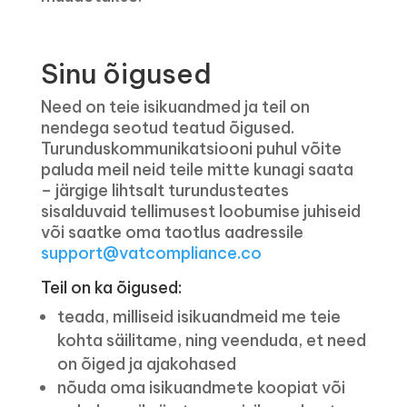
Sinu õigused
Need on teie isikuandmed ja teil on
nendega seotud teatud õigused.
Turunduskommunikatsiooni puhul võite
paluda meil neid teile mitte kunagi saata
– järgige lihtsalt turundusteates
sisalduvaid tellimusest loobumise juhiseid
või saatke oma taotlus aadressile
support@vatcompliance.co
Teil on ka õigused:
teada, milliseid isikuandmeid me teie
kohta säilitame, ning veenduda, et need
on õiged ja ajakohased
nõuda oma isikuandmete koopiat või