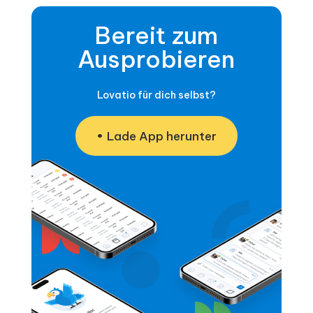
Bereit zum
Ausprobieren
Lovatio für dich selbst?
Lade App herunter