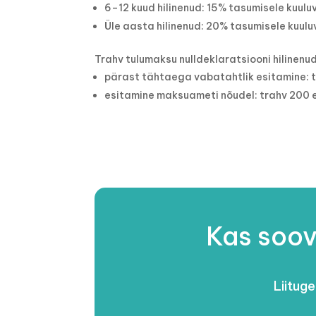
6–12 kuud hilinenud: 15% tasumisele kuul
Üle aasta hilinenud: 20% tasumisele kuul
Trahv tulumaksu nulldeklaratsiooni hilinenu
pärast tähtaega vabatahtlik esitamine: t
esitamine maksuameti nõudel: trahv 200 e
Kas soov
Liituge