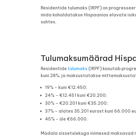
Residentide tulumaks (IRPF) on progressee
mida kohaldatakse Hispaanias elavate isik
suhtes.
Tulumaksumäärad Hisp
Residentide
tulumaks
(IRPF) kasutab progr
kuni 28%, ja maksustatakse mittemaksusta
19% – kuni €12.450;
24% – €12.451 kuni €20.200;
30% – €20.201 kuni €35.200;
37% – alates 35.201 eurost kuni 66.000 eu
45% – üle €66.000.
Madala sissetulekuga inimesed maksavad 