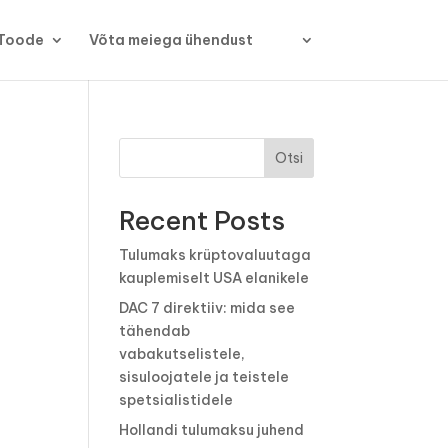
Toode
Võta meiega ühendust
Otsi
Recent Posts
Tulumaks krüptovaluutaga
kauplemiselt USA elanikele
DAC 7 direktiiv: mida see
tähendab
vabakutselistele,
sisuloojatele ja teistele
spetsialistidele
Hollandi tulumaksu juhend