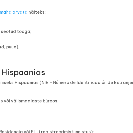
maha arvata
näiteks:
n seotud tööga;
;
d, puue).
 Hispaanias
iseks Hispaanias (NIE – Número de Identificación de Extranje
as või välismaalaste büroos.
esidencia või EL-i registreerimistunnistus);