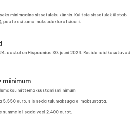
ks minimaalne sissetuleku künnis. Kui teie sissetulek ületab
, peate esitama maksudeklaratsiooni.
d
4. aastal on Hispaanias 30. juuni 2024. Residendid kasutavad
v miinimum
ulumaksu mittemaksustamismiinimum.
alla 5.550 euro, siis seda tulumaksuga ei maksustata.
le summale lisada veel 2.400 eurot.