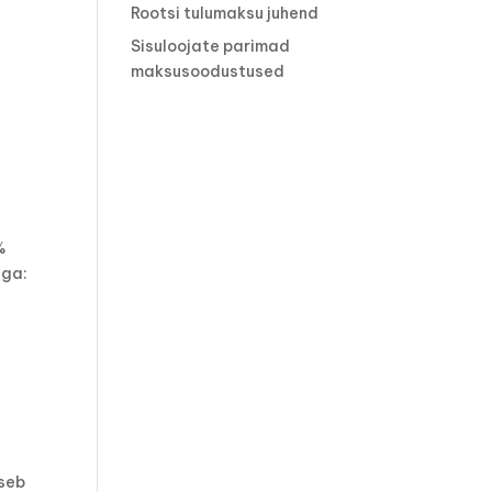
Rootsi tulumaksu juhend
Sisuloojate parimad
maksusoodustused
%
aga:
seb