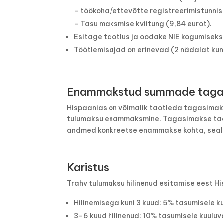
– töökoha/ettevõtte registreerimistunnis
– Tasu maksmise kviitung (9,84 eurot).
Esitage taotlus ja oodake NIE kogumiseks
Töötlemisajad on erinevad (2 nädalat kuni
Enammakstud summade tagas
Hispaanias on võimalik taotleda tagasimaks
tulumaksu enammaksmine. Tagasimakse taot
andmed konkreetse enammakse kohta, sealh
Karistus
Trahv tulumaksu hilinenud esitamise eest H
Hilinemisega kuni 3 kuud: 5% tasumisele k
3–6 kuud hilinenud: 10% tasumisele kuulu