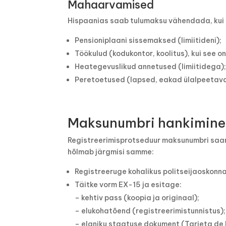
Mahaarvamised
Hispaanias saab tulumaksu vähendada, kui
Pensioniplaani sissemaksed (limiitideni);
Töökulud (kodukontor, koolitus), kui see o
Heategevuslikud annetused (limiitidega)
Peretoetused (lapsed, eakad ülalpeetava
Maksunumbri hankimine
Registreerimisprotseduur maksunumbri saam
hõlmab järgmisi samme:
Registreeruge kohalikus politseijaoskonn
Täitke vorm EX-15 ja esitage:
– kehtiv pass (koopia ja originaal);
– elukohatõend (registreerimistunnistus);
– elaniku staatuse dokument (Tarjeta de R