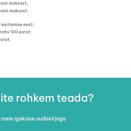
uvast maksust;
uvast maksust.
d esitamise eest:
rahv 100 eurot;
urot.
ite rohkem teada?
 meie igakuise uudiskirjaga