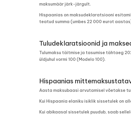
maksumäär järk-järgult.
Hispaanias on maksudeklaratsiooni esitamise
teatud summa (umbes 22 000 eurot aastas)
Tuludeklaratsioonid ja makse
Tulumaksu täitmise ja tasumise tähtaeg 202
üldjuhul vormi 100 (Modelo 100).
Hispaanias mittemaksustata
Aasta maksubaasi arvutamisel võetakse t
Kui Hispaania elaniku isiklik sissetulek on 
Kui abikaasal sissetulek puudub, saab selle