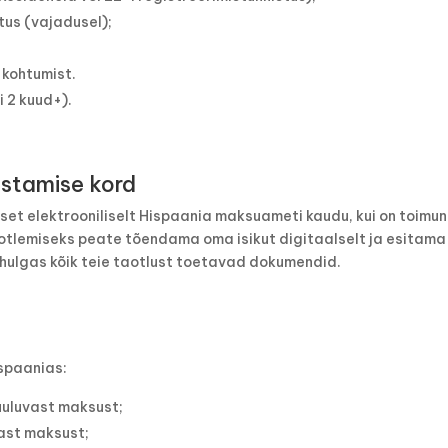
tus (vajadusel);
 kohtumist.
 2 kuud+).
tamise kord
et elektrooniliselt Hispaania maksuameti kaudu, kui on toimu
lemiseks peate tõendama oma isikut digitaalselt ja esitama
ulgas kõik teie taotlust toetavad dokumendid.
ispaanias:
uuluvast maksust;
vast maksust;