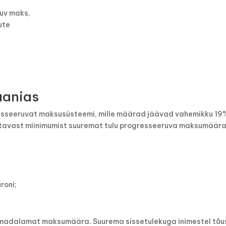
ruv maks,
ute
aanias
esseeruvat maksusüsteemi, mille määrad jäävad vahemikku 19
tavast miinimumist suuremat tulu progresseeruva maksumäär
roni;
madalamat maksumäära. Suurema sissetulekuga inimestel tõu