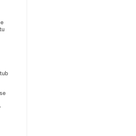
se
tu
ltub
kse
7