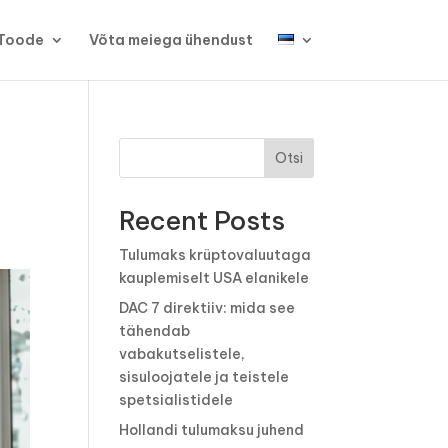
Toode
Võta meiega ühendust
Otsi
Recent Posts
Tulumaks krüptovaluutaga
kauplemiselt USA elanikele
DAC 7 direktiiv: mida see
tähendab
vabakutselistele,
sisuloojatele ja teistele
spetsialistidele
Hollandi tulumaksu juhend