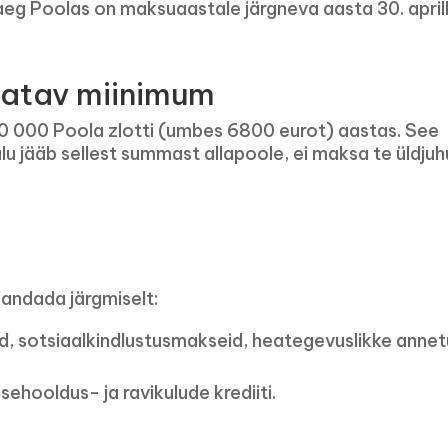
aeg Poolas on maksuaastale järgneva aasta 30. aprill
tatav miinimum
 000 Poola zlotti (umbes 6800 eurot) aastas. See
lu jääb sellest summast allapoole, ei maksa te üldjuh
andada järgmiselt:
, sotsiaalkindlustusmakseid, heategevuslikke annet
hooldus- ja ravikulude krediiti.