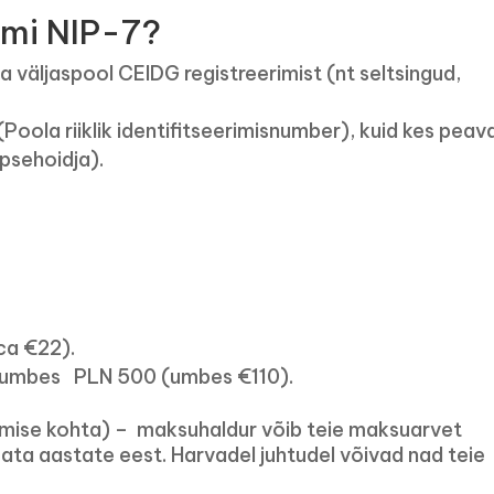
rmi NIP-7?
a väljaspool CEIDG registreerimist (nt seltsingud,
 (Poola riiklik identifitseerimisnumber), kuid kes peav
psehoidja).
ca €22).
– umbes PLN 500 (umbes €110).
ätmise kohta) – maksuhaldur võib teie maksuarvet
ta aastate eest. Harvadel juhtudel võivad nad teie