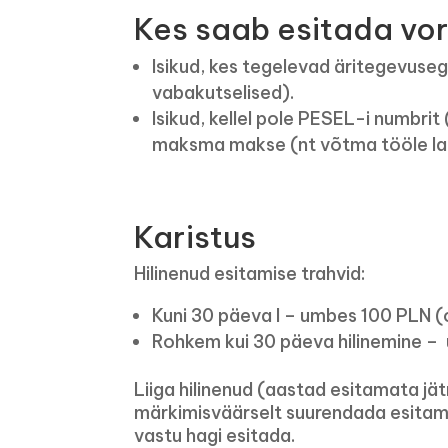
Kes saab esitada vo
Isikud, kes tegelevad äritegevuseg
vabakutselised).
Isikud, kellel pole PESEL-i numbrit
maksma makse (nt võtma tööle la
Karistus
Hilinenud esitamise trahvid:
Kuni 30 päeva l – umbes 100 PLN (
Rohkem kui 30 päeva hilinemine 
Liiga hilinenud (aastad esitamata j
märkimisväärselt suurendada esitama
vastu hagi esitada.