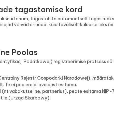
de tagastamise kord
maksnud enam, tagastab ta automaatselt tagasimak
ajad võivad erineda, kuid tavaliselt kulub selleks mi
ne Poolas
ntyfikacji Podatkowej) registreerimise protsess sõ
 (Centralny Rejestr Gospodarki Narodowej), määrata
. Te ei pea eraldi avaldust esitama.
ud (nt vabakutseline, partnerlus), peate esitama NIP-
tile (Urząd Skarbowy).