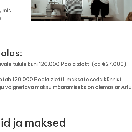
s
, mis
e
olas:
ale tulule kuni 120.000 Poola zlotti (ca €27.000)
letab 120.000 Poola zlotti, maksate seda künnist
gu võlgnetava maksu määramiseks on olemas arvutu
nid ja maksed