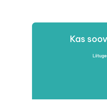
Kas soov
Liituge