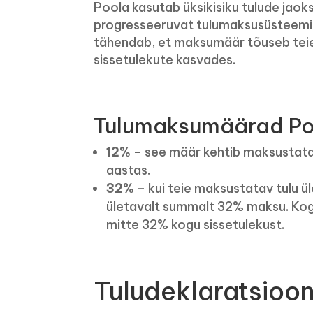
Poola kasutab üksikisiku tulude jaok
progresseeruvat tulumaksusüsteemi
tähendab, et maksumäär tõuseb tei
sissetulekute kasvades.
Tulumaksumäärad Po
12%
– see määr kehtib maksustatav
aastas.
32%
– kui teie maksustatav tulu ü
ületavalt summalt 32% maksu. Ko
mitte 32% kogu sissetulekust.
Tuludeklaratsioo