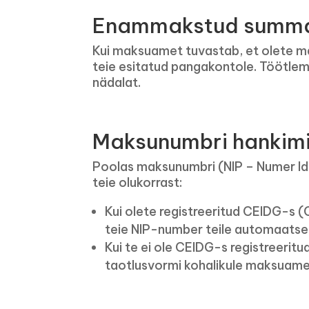
Enammakstud summa
Kui maksuamet tuvastab, et olete 
teie esitatud pangakontole. Töötlemis
nädalat.
Maksunumbri hankimi
Poolas maksunumbri (NIP – Numer Ide
teie olukorrast:
Kui olete registreeritud CEIDG-s
teie NIP-number teile automaatselt
Kui te ei ole CEIDG-s registreerit
taotlusvormi kohalikule maksuame