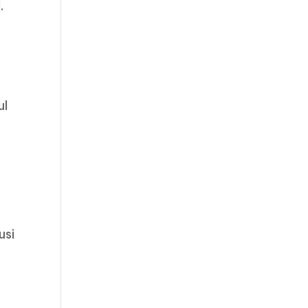
.
ul
usi