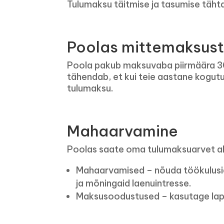
Tulumaksu täitmise ja tasumise täht
Poolas mittemaksus
Poola pakub maksuvaba piirmäära 30
tähendab, et kui teie aastane kogutu
tulumaksu.
Mahaarvamine
Poolas saate oma tulumaksuarvet al
Mahaarvamised – nõuda töökulusid
ja mõningaid laenuintresse.
Maksusoodustused – kasutage lapse