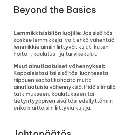
Beyond the Basics
Lemmikkisisällön luojille
: Jos sisältösi
koskee lemmikkejä, voit ehkä vähentää
lemmikkieläimiin liittyvät kulut, kuten
hoito-, koulutus- ja tarvikekulut.
Muut ainutlaatuiset vähennykset
:
Kappaleistasi tai sisältösi luonteesta
riippuen saatat kohdata muita
ainutlaatuisia vähennyksiä. Pidä silmällä
tutkimukseen, koulutukseen tai
tietyntyyppisen sisältösi edellyttämiin
erikoislaitteisiin liittyviä kuluja.
Johtopäätös