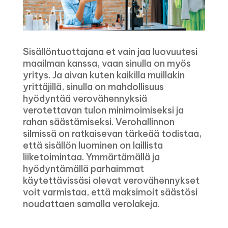
Sisällöntuottajana et vain jaa luovuutesi
maailman kanssa, vaan sinulla on myös
yritys. Ja aivan kuten kaikilla muillakin
yrittäjillä, sinulla on mahdollisuus
hyödyntää verovähennyksiä
verotettavan tulon minimoimiseksi ja
rahan säästämiseksi. Verohallinnon
silmissä on ratkaisevan tärkeää todistaa,
että sisällön luominen on laillista
liiketoimintaa. Ymmärtämällä ja
hyödyntämällä parhaimmat
käytettävissäsi olevat verovähennykset
voit varmistaa, että maksimoit säästösi
noudattaen samalla verolakeja.