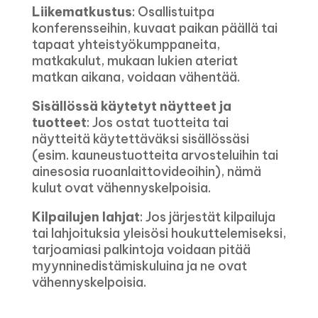
Liikematkustus
: Osallistuitpa
konferensseihin, kuvaat paikan päällä tai
tapaat yhteistyökumppaneita,
matkakulut, mukaan lukien ateriat
matkan aikana, voidaan vähentää.
Sisällössä käytetyt näytteet ja
tuotteet
: Jos ostat tuotteita tai
näytteitä käytettäväksi sisällössäsi
(esim. kauneustuotteita arvosteluihin tai
ainesosia ruoanlaittovideoihin), nämä
kulut ovat vähennyskelpoisia.
Kilpailujen lahjat
: Jos järjestät kilpailuja
tai lahjoituksia yleisösi houkuttelemiseksi,
tarjoamiasi palkintoja voidaan pitää
myynninedistämiskuluina ja ne ovat
vähennyskelpoisia.