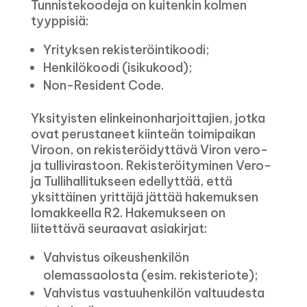
Tunnistekoodeja on kuitenkin kolmen
tyyppisiä:
Yrityksen rekisteröintikoodi;
Henkilökoodi (isikukood);
Non-Resident Code.
Yksityisten elinkeinonharjoittajien, jotka
ovat perustaneet kiinteän toimipaikan
Viroon, on rekisteröidyttävä Viron vero-
ja tullivirastoon. Rekisteröityminen Vero-
ja Tullihallitukseen edellyttää, että
yksittäinen yrittäjä jättää hakemuksen
lomakkeella R2. Hakemukseen on
liitettävä seuraavat asiakirjat:
Vahvistus oikeushenkilön
olemassaolosta (esim. rekisteriote);
Vahvistus vastuuhenkilön valtuudesta