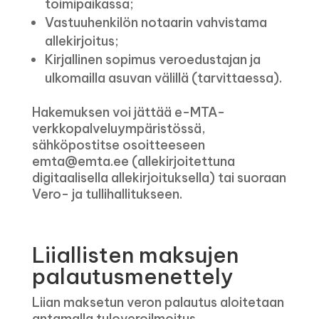
toimipaikassa;
Vastuuhenkilön notaarin vahvistama
allekirjoitus;
Kirjallinen sopimus veroedustajan ja
ulkomailla asuvan välillä (tarvittaessa).
Hakemuksen voi jättää e-MTA-
verkkopalveluympäristössä,
sähköpostitse osoitteeseen
emta@emta.ee (allekirjoitettuna
digitaalisella allekirjoituksella) tai suoraan
Vero- ja tullihallitukseen.
Liiallisten maksujen
palautusmenettely
Liian maksetun veron palautus aloitetaan
antamalla tuloveroilmoitus.