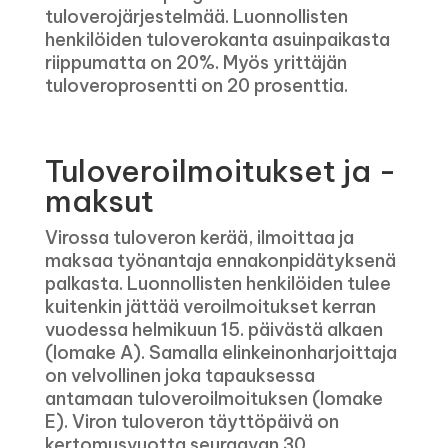
tuloverojärjestelmää. Luonnollisten
henkilöiden tuloverokanta asuinpaikasta
riippumatta on 20%. Myös yrittäjän
tuloveroprosentti on 20 prosenttia.
Tuloveroilmoitukset ja -
maksut
Virossa tuloveron kerää, ilmoittaa ja
maksaa työnantaja ennakonpidätyksenä
palkasta. Luonnollisten henkilöiden tulee
kuitenkin jättää veroilmoitukset kerran
vuodessa helmikuun 15. päivästä alkaen
(lomake A). Samalla elinkeinonharjoittaja
on velvollinen joka tapauksessa
antamaan tuloveroilmoituksen (lomake
E). Viron tuloveron täyttöpäivä on
kertomusvuotta seuraavan 30.