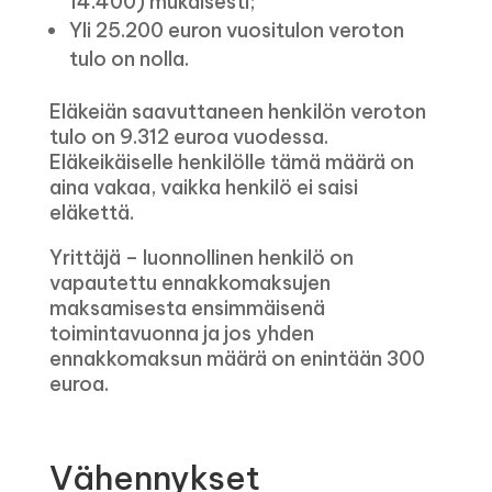
14.400) mukaisesti;
Yli 25.200 euron vuositulon veroton
tulo on nolla.
Eläkeiän saavuttaneen henkilön veroton
tulo on 9.312 euroa vuodessa.
Eläkeikäiselle henkilölle tämä määrä on
aina vakaa, vaikka henkilö ei saisi
eläkettä.
Yrittäjä – luonnollinen henkilö on
vapautettu ennakkomaksujen
maksamisesta ensimmäisenä
toimintavuonna ja jos yhden
ennakkomaksun määrä on enintään 300
euroa.
Vähennykset